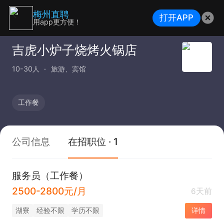
梅州直聘
打开APP
用app更方便！
吉虎小炉子烧烤火锅店
10-30人
旅游、宾馆
工作餐
公司信息
在招职位 · 1
服务员（工作餐）
2500-2800元/月
6天前
湖寮
经验不限
学历不限
详情