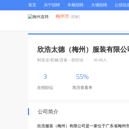
首页
兴宁招聘
丰顺招聘
大埔招聘
公招信
梅州市
[切换]
欣浩太德（梅州）服装有限公
制造业/机械/设备 - 纺织业
30-60人
3
55%
在招职位
简历查看率
公司简介
欣浩服装（梅州）有限公司是一家位于广东省梅州