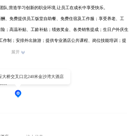
团队,营造学习创新的职业环境,让员工在成长中享受快乐。

薪酬、免费提供员工饭堂自助餐、免费住宿及工作服；享受养老、工
保险；高温补贴、工龄补贴；绩效奖金、各类销售提成；生日户外庆生
工作制；安排外出旅游；提供专业酒店公共课程、岗位技能培训；提
、晋升机会-今天的服务员，明天的管理者。

展开
沙湾国际大酒店大家庭。
应大桥交叉口北240米金沙湾大酒店
酒店