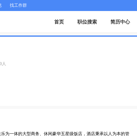
息
找工作群
首页
职位搜索
简历中心
00人
娱乐为一体的大型商务、休闲豪华五星级饭店，酒店秉承以人为本的管