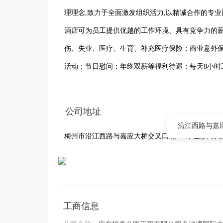
理理念,致力于全面激发组织活力,以精诚合作的专业
酒店可为员工提供优越的工作环境、具有竞争力的
伤、失业、医疗、生育、补充医疗保险；商业意外
活动；节日慰问；年终双薪等福利待遇；每天8小时
供广阔的职业发展空间：每位员工均有参加内部选拨
热诚欢迎各界精英及各类实习生、应届生，加盟金
公司地址
沿江西路与嘉
梅州市沿江西路与嘉应大桥交叉口北240米金沙湾大
工商信息