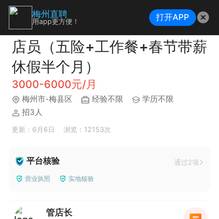
梅州直聘
打开APP
用app更方便！
店员（五险+工作餐+春节带薪
休假半个月）
3000-6000元/月
梅州市-梅县区
经验不限
学历不限
招3人
更新：6月6日
浏览：12153次
平台核验
通过2项
营业执照
实地核验
管店长