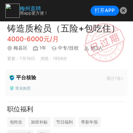
梅州直聘
打开APP
用app更方便！
铸造质检员（五险+包吃住）
4000-6000元/月
梅县区
1年
中专/技校
招3人
更新：7月16日
浏览：1959次
平台核验
通过1项
营业执照
职位福利
包吃住
加班补贴
节日福利
带薪年假