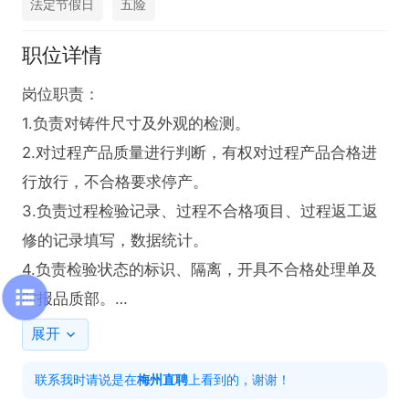
法定节假日
五险
职位详情
岗位职责：

1.负责对铸件尺寸及外观的检测。

2.对过程产品质量进行判断，有权对过程产品合格进
行放行，不合格要求停产。

3.负责过程检验记录、过程不合格项目、过程返工返
修的记录填写，数据统计。

4.负责检验状态的标识、隔离，开具不合格处理单及
时报品质部。

5.负责生产过程中不合格改善措施进行跟踪，会同车
展开
间和有关部门及时处理生产过程中发现的质量问题。

联系我时请说是在
梅州直聘
上看到的，谢谢！
岗位要求：
