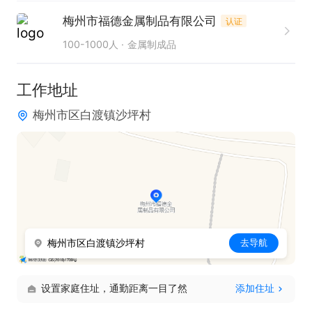
1.中专及以上学历，1年以上工作经验。

梅州市福德金属制品有限公司
认证
2.有铸造行业工作经验和检检经验优先。

100-1000人
金属制成品
3.熟悉计算机办公软件,有较好的学习能力和学习意
愿，能适应晚班。

工作地址
福利待遇：

梅州市区白渡镇沙坪村
1、购买五险，年终及各类奖金。

2、岗位补贴、高温补助、节日礼品。

3、提供食宿，宿舍有WiFi，空调，热水器2-4人间。

4、生育假、婚假、丧假等。

5、团体活动、文体比赛、企业年会等。

欢迎投递简历及电话联系，联系时请说在【梅州直
梅州市区白渡镇沙坪村
去导航
聘】看见的，谢谢~
设置家庭住址，通勤距离一目了然
添加住址