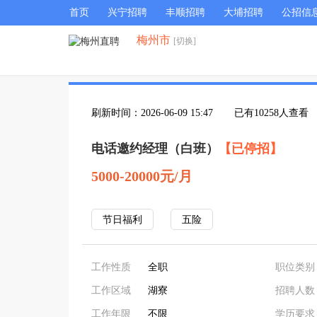
首页
兴宁招聘
丰顺招聘
大埔招聘
公招信
梅州市
[切换]
刷新时间：2026-06-09 15:47
已有10258人查看
电话邀约经理（白班）
【已停招】
5000-20000元/月
节日福利
五险
工作性质
全职
职位类别
工作区域
湖寮
招聘人数
工作年限
不限
学历要求