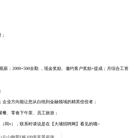
时；
薪：2000+500全勤 ，现金奖励、邀约客户奖励+提成；月综合工资
；
；企业方向能让您从白纸到金融领域的精英佼佼者；
聚餐、零食下午茶、员工旅游；
（同v），联系时请说是在【大埔招聘网】看见的哦~
云山御景F栋109号富景咨询