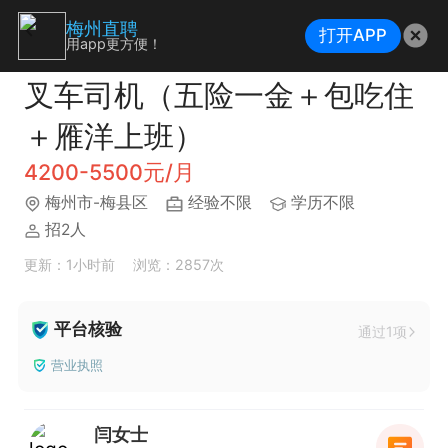
梅州直聘
打开APP
用app更方便！
叉车司机（五险一金＋包吃住
＋雁洋上班）
4200-5500元/月
梅州市-梅县区
经验不限
学历不限
招2人
更新：1小时前
浏览：2857次
平台核验
通过1项
营业执照
闫女士