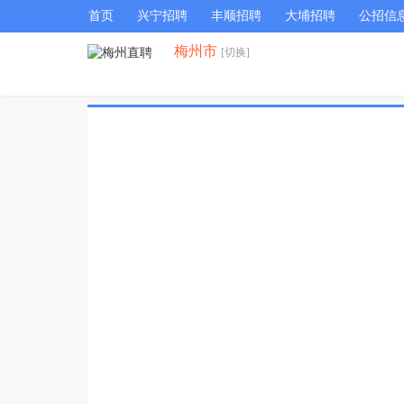
首页
兴宁招聘
丰顺招聘
大埔招聘
公招信
梅州市
[切换]