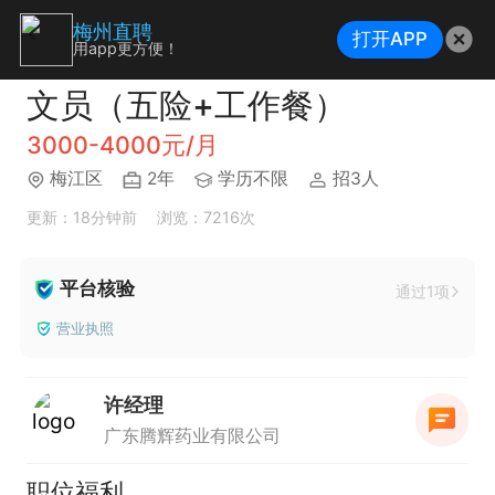
梅州直聘
打开APP
用app更方便！
文员（五险+工作餐）
3000-4000元/月
梅江区
2年
学历不限
招3人
更新：18分钟前
浏览：7216次
平台核验
通过1项
营业执照
许经理
广东腾辉药业有限公司
职位福利