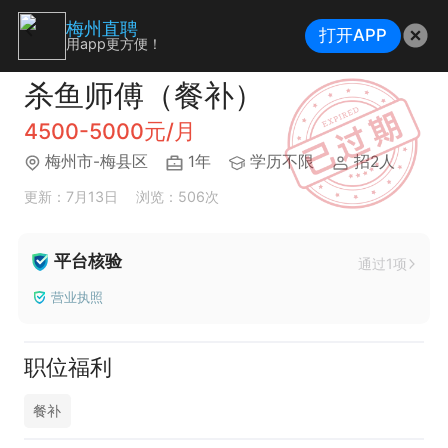
梅州直聘
打开APP
用app更方便！
杀鱼师傅（餐补）
4500-5000元/月
梅州市-梅县区
1年
学历不限
招2人
更新：7月13日
浏览：506次
平台核验
通过1项
营业执照
职位福利
餐补