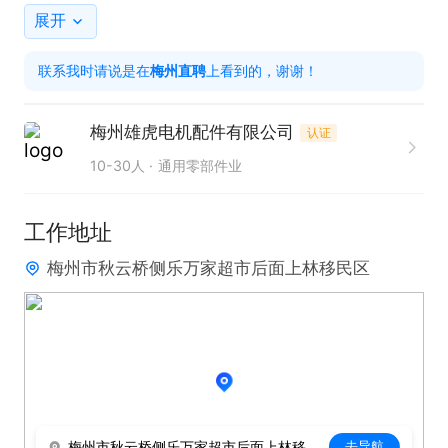
聘】看见的哦。
展开
联系我时请说是在
梅州直聘
上看到的，谢谢！
梅州雄虎电机配件有限公司
认证
10-30人
通用零部件业
工作地址
梅州市秋云桥侧乐万家超市后面上林移民区
梅州市秋云桥侧乐万家超市后面上林移民区
去导航