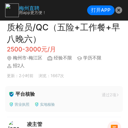
梅州直聘
打开APP
用app更方便！
质检员/QC（五险+工作餐+早
八晚六）
2500-3000元/月
梅州市-梅江区
经验不限
学历不限
招2人
更新：2小时前
浏览：1667次
平台核验
通过2项
营业执照
实地核验
凌主管