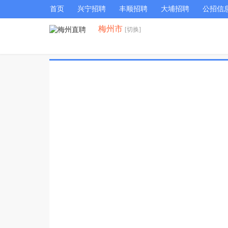
首页
兴宁招聘
丰顺招聘
大埔招聘
公招信
梅州市
[切换]