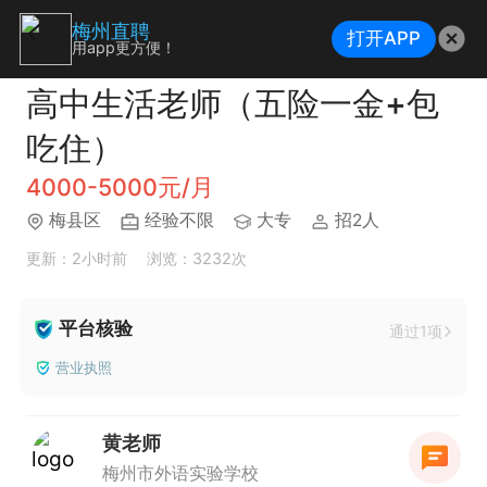
梅州直聘
打开APP
用app更方便！
高中生活老师（五险一金+包
吃住）
4000-5000元/月
梅县区
经验不限
大专
招2人
更新：2小时前
浏览：3232次
平台核验
通过1项
营业执照
黄老师
梅州市外语实验学校