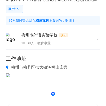
录。检查宿舍区存在的安全隐患，做好宿舍区卫生。

展开
4.提高防火防盗意识，经常对学生进行安全防范教
联系我时请说是在
梅州直聘
上看到的，谢谢！
育，配合学生处做好违禁物品的排查收缴和排除，出
现安全隐患即使处理上报。

梅州市外语实验学校
认证
5.同事之间互相帮助，互相支持，团结协作，能认真
10-30人
教育事业
完成学校安排的其他工作。

任职要求：

工作地址
1.有教育情怀，具备教育学心理学知识，能从爱出发
梅州市梅县区扶大镇鸿禧山庄旁
细致体贴陪伴孩子。

2.以爱育人，身体力行，知行合一，修己达人。

3.身体健康，沟通能力强，能适应工作节奏，工作期
间需要住校。

4.具备教育行业从业经验者优先，有知名民办学校生
活老师经验的优先。
