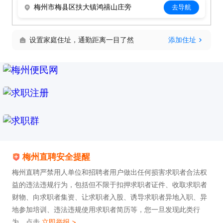
梅州市梅县区扶大镇鸿禧山庄旁
去导航
上班时间：需要住校，具体面谈。

福利待遇：五险一金、年终奖、提供吃住、团建活
设置家庭住址，通勤距离一目了然
添加住址
动、免费体检、各类慰问、节假日福利。

欢迎投递简历及电话联系，联系时请说在【梅州直
聘】看见的，谢谢~
梅州直聘安全提醒
梅州直聘严禁用人单位和招聘者用户做出任何损害求职者合法权
益的违法违规行为，包括但不限于扣押求职者证件、收取求职者
财物、向求职者集资、让求职者入股、诱导求职者异地入职、异
地参加培训、违法违规使用求职者简历等，您一旦发现此类行
为，点击
立即举报 >