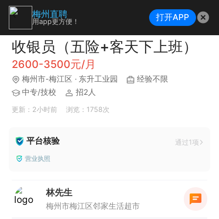
梅州直聘
打开APP
用app更方便！
收银员（五险+客天下上班）
2600-3500元/月
梅州市-梅江区
· 东升工业园
经验不限
中专/技校
招2人
更新：2小时前
浏览：1758次
平台核验
通过1项
营业执照
林先生
梅州市梅江区邻家生活超市