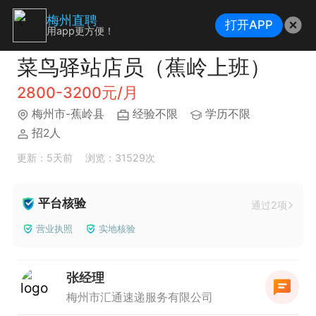
梅州直聘
打开APP
用app更方便！
菜鸟驿站店员（蕉岭上班）
2800-3200元/月
梅州市-蕉岭县
经验不限
学历不限
招2人
更新：5天前
浏览：31529次
平台核验
通过2项
营业执照
实地核验
张经理
梅州市汇通速递服务有限公司