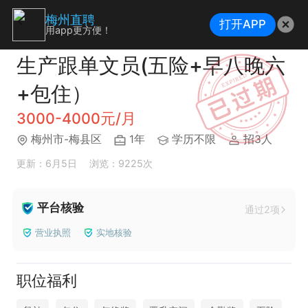
梅州直聘
打开APP
用app更方便！
生产跟单文员(五险+早八晚六
+包住）
3000-4000元/月
梅州市-梅县区
1年
学历不限
招3人
更新：6月5日
浏览：9225次
平台核验
通过2项
营业执照
实地核验
职位福利