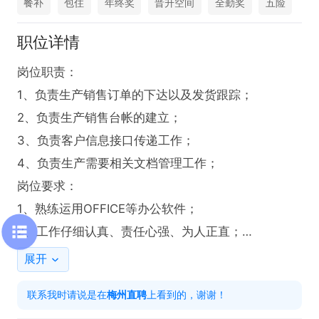
餐补
包住
年终奖
晋升空间
全勤奖
五险
职位详情
岗位职责：

1、负责生产销售订单的下达以及发货跟踪；

2、负责生产销售台帐的建立；

3、负责客户信息接口传递工作；

4、负责生产需要相关文档管理工作；

岗位要求：

1、熟练运用OFFICE等办公软件；

2、工作仔细认真、责任心强、为人正直；

3、有1年跟单经验者优先；

展开
工作时间：8：00-12:00 13:30-18:30；

联系我时请说是在
梅州直聘
上看到的，谢谢！
欢迎投递简历和电话联系，联系时请说是在【梅州直