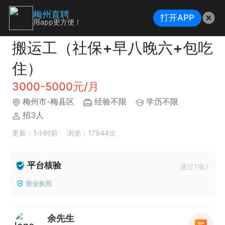
梅州直聘
打开APP
用app更方便！
搬运工（社保+早八晚六+包吃
住）
3000-5000元/月
梅州市-梅县区
经验不限
学历不限
招3人
更新：1小时前
浏览：17944次
平台核验
通过1项
营业执照
余先生