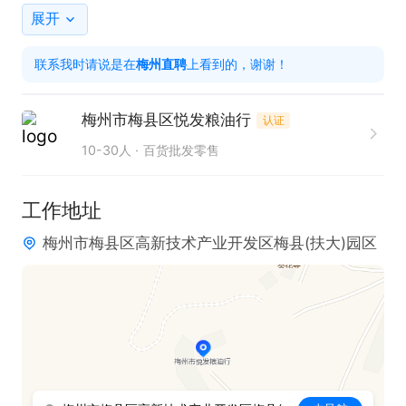
住和午晚餐等。

展开
上班时间：08:00-18:00，假期3天。

联系我时请说是在
梅州直聘
上看到的，谢谢！
有意向者可直接电话联系。

欢迎投递简历和电话联系，联系时请说是在【梅州直
梅州市梅县区悦发粮油行
认证
聘】看见的哦~
10-30人
百货批发零售
工作地址
梅州市梅县区高新技术产业开发区梅县(扶大)园区