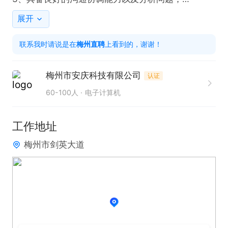
4、有零售行业相关的管理经验,有爱心,有责任感人
展开
士。

联系我时请说是在
梅州直聘
上看到的，谢谢！
福利待遇：购买五险，有节日福利，加班补贴，全勤
奖，年终奖，带薪年假等。

梅州市安庆科技有限公司
认证
面试地址：梅州市梅江区西郊金苑小区A1栋（6-3号
60-100人
电子计算机
店），具体上班时间面议。

欢迎投递简历和电话联系，联系时请说是在【梅州直
工作地址
聘】看见的哦~
梅州市剑英大道