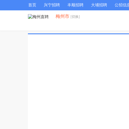
首页
兴宁招聘
丰顺招聘
大埔招聘
公招信
梅州市
[切换]