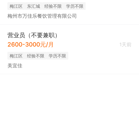
梅江区
东汇城
经验不限
学历不限
梅州市万佳乐餐饮管理有限公司
营业员（不要兼职）
2600-3000元/月
1天前
梅江区
经验不限
学历不限
美宜佳
专职/兼职跟单文员（五险+早八晚六+法定休）
3500-8500元/月
1天前
梅江区
经验不限
高中
梅州市梅江区喜欢酒厂
文员（白天班+兼职）
兼