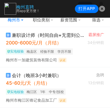
搜索
梅州直聘
打开APP
地图
用app更方便！
梅州市
职位类别
薪资范围
筛选
兼职设计师（时间自由+无需到公司）
霸屏推广
兼
2000-6000元/月（月结）
34分钟前
实地核验
梅县区
经验不限
学历不限
梅州市一加建筑装饰有限公司
认证
会计（晚班3小时兼职）
急聘
兼
45-60元/天（月结）
13分钟前
实地核验
梅江区
1年
中专/技校
梅州市梅江区锋记食品加工厂
认证