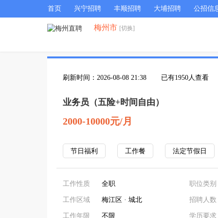
首页
兴宁招聘
丰顺招聘
大埔招聘
公招信
梅州市
[切换]
刷新时间：2026-08-08 21:38
已有1950人查看
业务员（五险+时间自由）
2000-10000元/月
节日福利
工作餐
法定节假日
工作性质
全职
职位类别
工作区域
梅江区 · 城北
招聘人数
工作年限
不限
学历要求