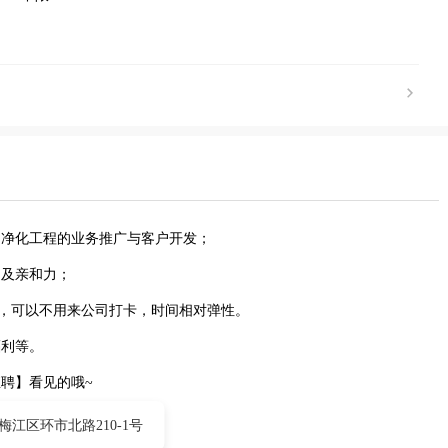
烟净化工程的业务推广与客户开发；
力及亲和力；
假期4天，可以不用来公司打卡，时间相对弹性。
福利等。
聘】看见的哦~
梅江区环市北路210-1号